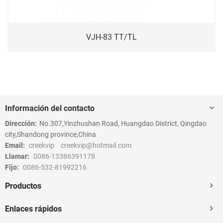
VJH-83 TT/TL
Información del contacto
Dirección:
No.307,Yinzhushan Road, Huangdao District, Qingdao
city,Shandong province,China
Email:
creekvip
creekvip@hotmail.com
Llamar:
0086-13386391178
Fijo:
0086-532-81992216
Productos
Enlaces rápidos