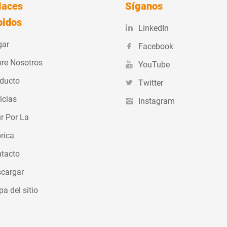
laces
Síganos
control
pidos
lta
LinkedIn
al del
la banda de
gar
Facebook
optimiza la
le a
re Nosotros
YouTube
de
ara
e contacto
ndiciones
ducto
Twitter
iona un
educir la
icias
Instagram
es con
r Por La
 el ruido y
rica
ncioso.
tacto
cargar
a del sitio