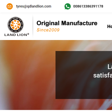
008613386391178
H
L
satisf