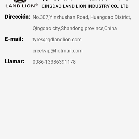
aquaplanin
rigidez de
mojado y 
la banda d
Dirección:
No.307,Yinzhushan Road, Huangdao District,
evacuación
con el des
El compues
Qingdao city,Shandong province,China
nieve.
ranuras en
rodadura p
E-mail:
tyres@qdlandlion.com
proporcion
temperatu
condiciones
garantizar
creekvip@hotmail.com
de carreter
Llamar:
0086-13386391178
que reduce 
rodadura.