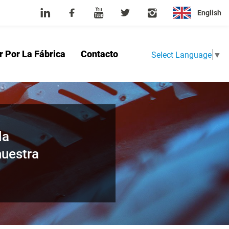
English
r Por La Fábrica
Contacto
Select Language
▼
sotros
Producto
Noticias
Tour Por La Fábrica
Contacto
la
nuestra