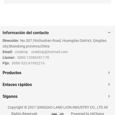
Información del contacto
Dirección:
No.307,Yinzhushan Road, Huangdao District, Qingdao
city,Shandong province,China
Email:
creekvip
creekvip@hotmail.com
Llamar:
0086-13386391178
Fijo:
0086-532-81992216
Productos
Enlaces rápidos
Síganos
Copyright © 2021 QINGDAO LAND LION INDUSTRY CO., LTD All
Rights Reserved.
Powered by HiCheng