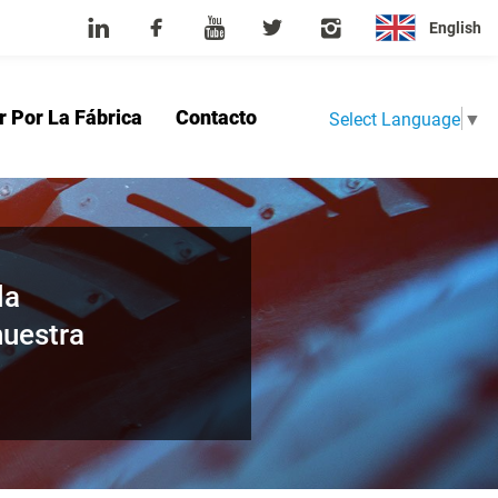
English
r Por La Fábrica
Contacto
Select Language
▼
sotros
Producto
Noticias
Tour Por La Fábrica
Contacto
la
nuestra