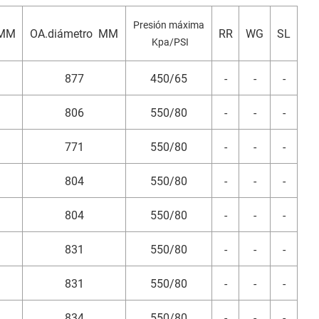
Presión máxima
 MM
OA.diámetro MM
RR
WG
SL
Kpa/PSI
877
450/65
-
-
-
806
550/80
-
-
-
771
550/80
-
-
-
804
550/80
-
-
-
804
550/80
-
-
-
831
550/80
-
-
-
831
550/80
-
-
-
834
550/80
-
-
-