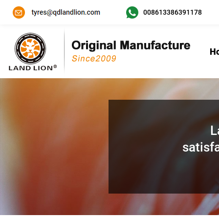
008613386391178
H
L
satisf