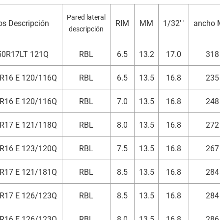
Pared lateral
s Descripción
RIM
MM
1/32' '
ancho
descripción
50R17LT 121Q
RBL
6.5
13.2
17.0
318
R16 E 120/116Q
RBL
6.5
13.5
16.8
235
R16 E 120/116Q
RBL
7.0
13.5
16.8
248
R17 E 121/118Q
RBL
8.0
13.5
16.8
272
R16 E 123/120Q
RBL
7.5
13.5
16.8
267
R17 E 121/181Q
RBL
8.5
13.5
16.8
284
R17 E 126/123Q
RBL
8.5
13.5
16.8
284
R16 E 126/123Q
RBL
8.0
13.5
16.8
286