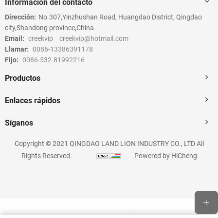
Información del contacto
Dirección:
No.307,Yinzhushan Road, Huangdao District, Qingdao
city,Shandong province,China
Email:
creekvip
creekvip@hotmail.com
Llamar:
0086-13386391178
Fijo:
0086-532-81992216
Productos
Enlaces rápidos
Síganos
Copyright © 2021 QINGDAO LAND LION INDUSTRY CO., LTD All
Rights Reserved.
Powered by HiCheng