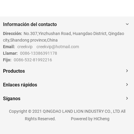
Información del contacto
Dirección:
No.307,Yinzhushan Road, Huangdao District, Qingdao
city,Shandong province,China
Email:
creekvip
creekvip@hotmail.com
Llamar:
0086-13386391178
Fijo:
0086-532-81992216
Productos
Enlaces rápidos
Síganos
Copyright © 2021 QINGDAO LAND LION INDUSTRY CO., LTD All
Rights Reserved.
Powered by HiCheng