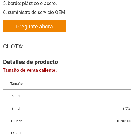
5, borde: plástico o acero.
6, suministro de servicio OEM.
Pregunte ahora
CUOTA:
Detalles de producto
Tamaño de venta caliente:
Tamaño
E
6 inch
8 inch
8''X2.8
10 inch
10''X3.00-4
12 inch