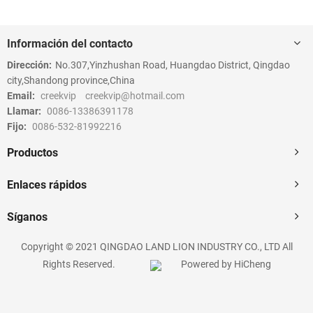
Información del contacto
Dirección:
No.307,Yinzhushan Road, Huangdao District, Qingdao
city,Shandong province,China
Email:
creekvip
creekvip@hotmail.com
Llamar:
0086-13386391178
Fijo:
0086-532-81992216
Productos
Enlaces rápidos
Síganos
Copyright © 2021 QINGDAO LAND LION INDUSTRY CO., LTD All
Rights Reserved.
Powered by HiCheng