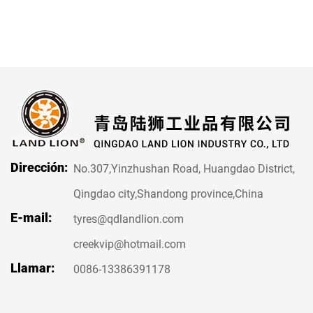
Dirección:
No.307,Yinzhushan Road, Huangdao District,
Qingdao city,Shandong province,China
E-mail:
tyres@qdlandlion.com
creekvip@hotmail.com
Llamar:
0086-13386391178