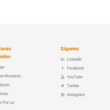
laces
Síganos
pidos
LinkedIn
gar
Facebook
re Nosotros
YouTube
ducto
Twitter
icias
Instagram
r Por La