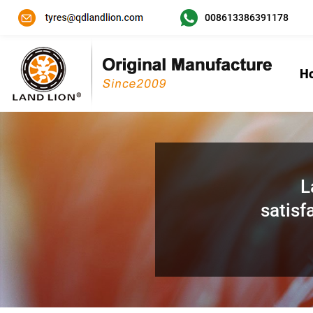
008613386391178
H
L
satisf