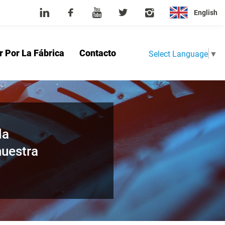
English
r Por La Fábrica
Contacto
Select Language
▼
sotros
Producto
Noticias
Tour Por La Fábrica
Contacto
la
nuestra