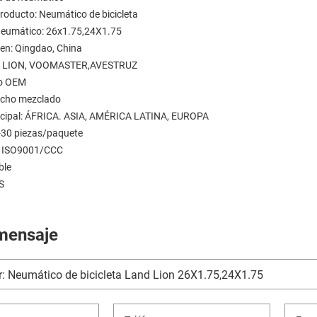
roducto: Neumático de bicicleta
neumático: 26x1.75,24X1.75
gen: Qingdao, China
D LION, VOOMASTER,AVESTRUZ
 o OEM
ucho mezclado
ncipal: ÁFRICA. ASIA, AMÉRICA LATINA, EUROPA
-30 piezas/paquete
n: ISO9001/CCC
ble
S
mensaje