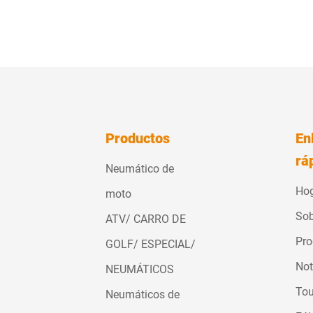
Productos
En
rá
Neumático de
Ho
moto
Sob
ATV/ CARRO DE
Pro
GOLF/ ESPECIAL/
Not
NEUMÁTICOS
Tou
Neumáticos de