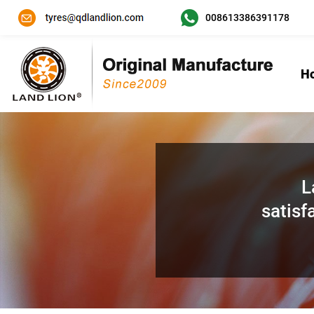
008613386391178
H
L
satisf