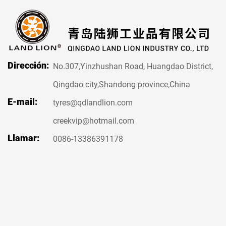
Dirección:
No.307,Yinzhushan Road, Huangdao District,
Qingdao city,Shandong province,China
E-mail:
tyres@qdlandlion.com
creekvip@hotmail.com
Llamar:
0086-13386391178