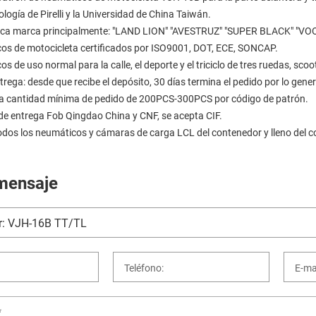
logía de Pirelli y la Universidad de China Taiwán.
ica marca principalmente: "LAND LION" "AVESTRUZ" "SUPER BLACK" "VOOM
os de motocicleta certificados por ISO9001, DOT, ECE, SONCAP.
s de uso normal para la calle, el deporte y el triciclo de tres ruedas, 
rega: desde que recibe el depósito, 30 días termina el pedido por lo gener
a cantidad mínima de pedido de 200PCS-300PCS por código de patrón.
de entrega Fob Qingdao China y CNF, se acepta CIF.
odos los neumáticos y cámaras de carga LCL del contenedor y lleno del c
mensaje