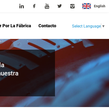
English
r Por La Fábrica
Contacto
Select Language
▼
sotros
Producto
Noticias
Tour Por La Fábrica
Contacto
la
nuestra