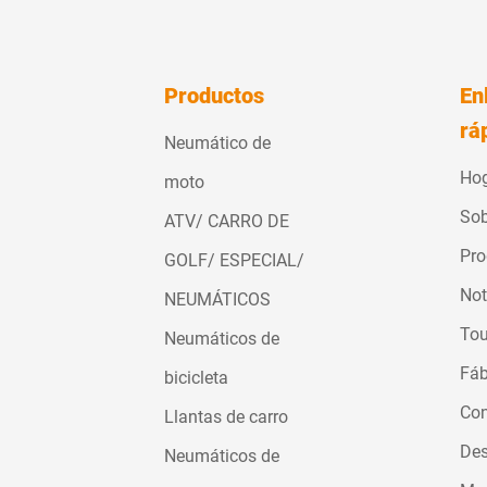
Productos
En
rá
Neumático de
Ho
moto
Sob
ATV/ CARRO DE
Pro
GOLF/ ESPECIAL/
Not
NEUMÁTICOS
Tou
Neumáticos de
Fáb
bicicleta
Con
Llantas de carro
Des
Neumáticos de