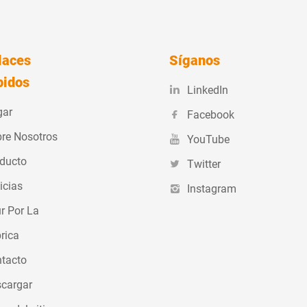
laces
Síganos
pidos
LinkedIn
gar
Facebook
re Nosotros
YouTube
ducto
Twitter
icias
Instagram
r Por La
rica
tacto
cargar