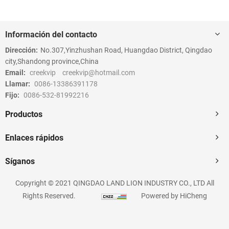
Información del contacto
Dirección:
No.307,Yinzhushan Road, Huangdao District, Qingdao
city,Shandong province,China
Email:
creekvip
creekvip@hotmail.com
Llamar:
0086-13386391178
Fijo:
0086-532-81992216
Productos
Enlaces rápidos
Síganos
Copyright © 2021 QINGDAO LAND LION INDUSTRY CO., LTD All
Rights Reserved.
Powered by HiCheng