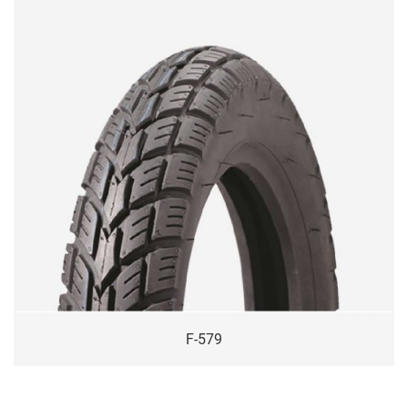
F-579