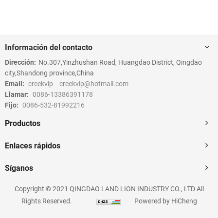
Información del contacto
Dirección:
No.307,Yinzhushan Road, Huangdao District, Qingdao
city,Shandong province,China
Email:
creekvip
creekvip@hotmail.com
Llamar:
0086-13386391178
Fijo:
0086-532-81992216
Productos
Enlaces rápidos
Síganos
Copyright © 2021 QINGDAO LAND LION INDUSTRY CO., LTD All
Rights Reserved.
Powered by HiCheng