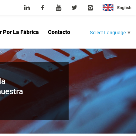
English
r Por La Fábrica
Contacto
Select Language
▼
sotros
Producto
Noticias
Tour Por La Fábrica
Contacto
la
nuestra