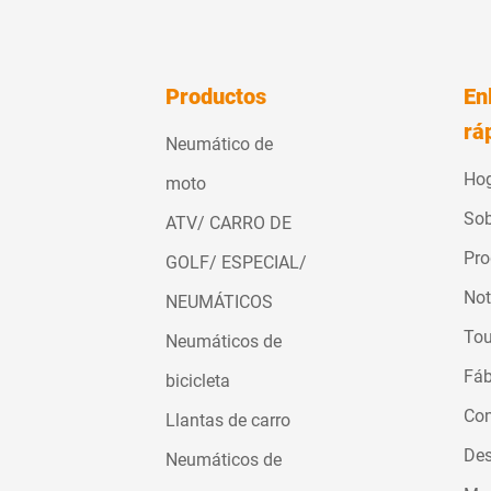
Productos
En
rá
Neumático de
Ho
moto
Sob
ATV/ CARRO DE
Pro
GOLF/ ESPECIAL/
Not
NEUMÁTICOS
Tou
Neumáticos de
Fáb
bicicleta
Con
Llantas de carro
Des
Neumáticos de