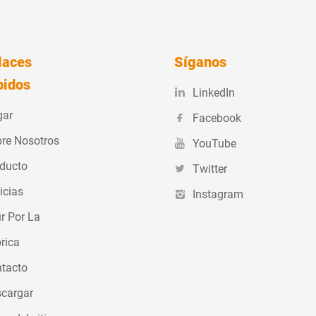
laces
Síganos
pidos
LinkedIn
gar
Facebook
re Nosotros
YouTube
ducto
Twitter
icias
Instagram
r Por La
rica
tacto
cargar