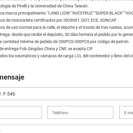
logía de Pirelli y la Universidad de China Taiwán.
ica marca principalmente: "LAND LION" "AVESTRUZ" "SUPER BLACK" "VOOM
os de motocicleta certificados por ISO9001, DOT, ECE, SONCAP.
s de uso normal para la calle, el deporte y el triciclo de tres ruedas, 
rega: desde que recibe el depósito, 30 días termina el pedido por lo gener
a cantidad mínima de pedido de 200PCS-300PCS por código de patrón.
de entrega Fob Qingdao China y CNF, se acepta CIF.
odos los neumáticos y cámaras de carga LCL del contenedor y lleno del c
mensaje