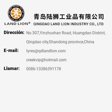
Dirección:
No.307,Yinzhushan Road, Huangdao District,
Qingdao city,Shandong province,China
E-mail:
tyres@qdlandlion.com
creekvip@hotmail.com
Llamar:
0086-13386391178