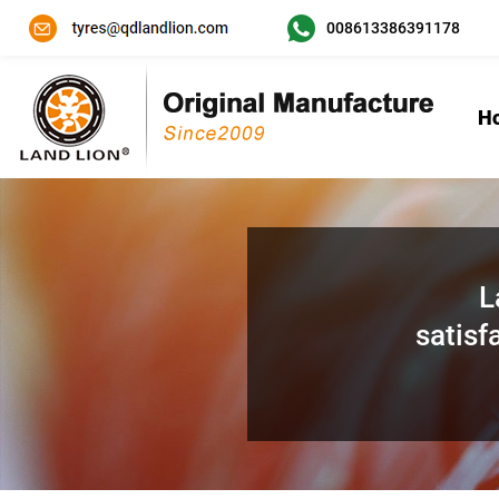
008613386391178
H
L
satisf