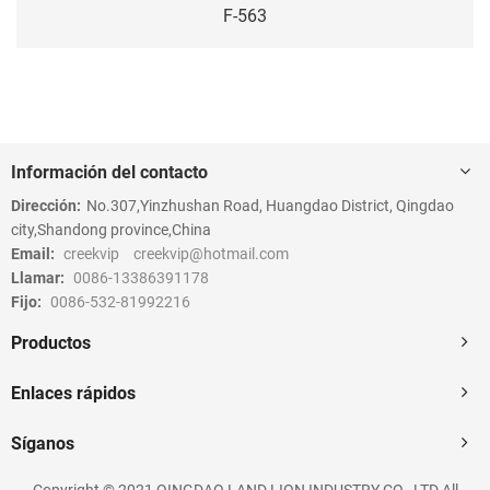
F-563
Información del contacto
Dirección:
No.307,Yinzhushan Road, Huangdao District, Qingdao
city,Shandong province,China
Email:
creekvip
creekvip@hotmail.com
Llamar:
0086-13386391178
Fijo:
0086-532-81992216
Productos
Enlaces rápidos
Síganos
Copyright © 2021 QINGDAO LAND LION INDUSTRY CO., LTD All