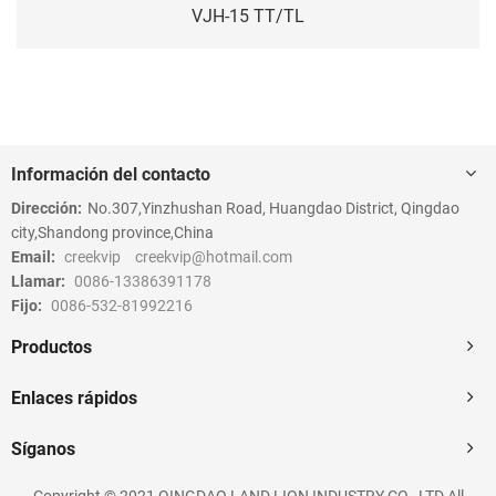
VJH-15 TT/TL
Información del contacto
Dirección:
No.307,Yinzhushan Road, Huangdao District, Qingdao
city,Shandong province,China
Email:
creekvip
creekvip@hotmail.com
Llamar:
0086-13386391178
Fijo:
0086-532-81992216
Productos
Enlaces rápidos
Síganos
Copyright © 2021 QINGDAO LAND LION INDUSTRY CO., LTD All