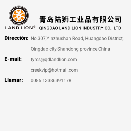
Dirección:
No.307,Yinzhushan Road, Huangdao District,
Qingdao city,Shandong province,China
E-mail:
tyres@qdlandlion.com
creekvip@hotmail.com
Llamar:
0086-13386391178