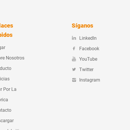
laces
Síganos
pidos
LinkedIn
gar
Facebook
re Nosotros
YouTube
ducto
Twitter
icias
Instagram
r Por La
rica
tacto
cargar