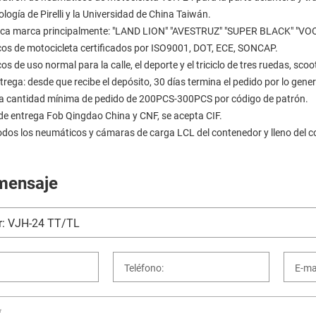
logía de Pirelli y la Universidad de China Taiwán.
ica marca principalmente: "LAND LION" "AVESTRUZ" "SUPER BLACK" "VOOM
os de motocicleta certificados por ISO9001, DOT, ECE, SONCAP.
s de uso normal para la calle, el deporte y el triciclo de tres ruedas, 
rega: desde que recibe el depósito, 30 días termina el pedido por lo gener
a cantidad mínima de pedido de 200PCS-300PCS por código de patrón.
de entrega Fob Qingdao China y CNF, se acepta CIF.
odos los neumáticos y cámaras de carga LCL del contenedor y lleno del c
mensaje