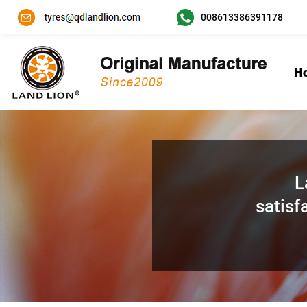
008613386391178
H
L
satisf