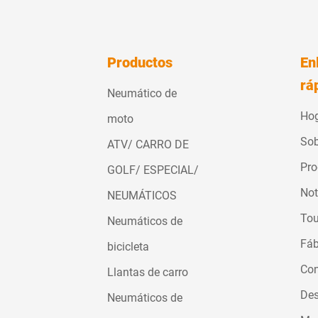
Productos
En
rá
Neumático de
Ho
moto
Sob
ATV/ CARRO DE
Pro
GOLF/ ESPECIAL/
Not
NEUMÁTICOS
Tou
Neumáticos de
Fáb
bicicleta
Con
Llantas de carro
Des
Neumáticos de