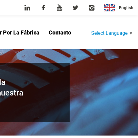
English
r Por La Fábrica
Contacto
Select Language
▼
sotros
Producto
Noticias
Tour Por La Fábrica
Contacto
la
nuestra